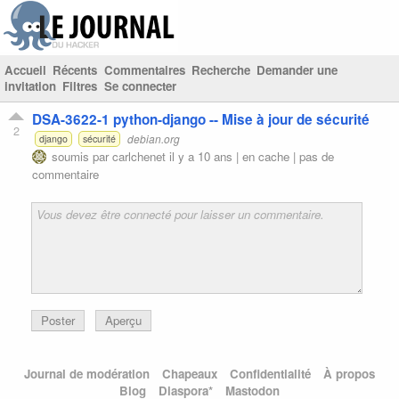
Accueil
Récents
Commentaires
Recherche
Demander une
invitation
Filtres
Se connecter
DSA-3622-1 python-django -- Mise à jour de sécurité
2
debian.org
django
sécurité
soumis par
carlchenet
il y a 10 ans |
en cache
|
pas de
commentaire
Poster
Aperçu
Journal de modération
Chapeaux
Confidentialité
À propos
Blog
Diaspora*
Mastodon