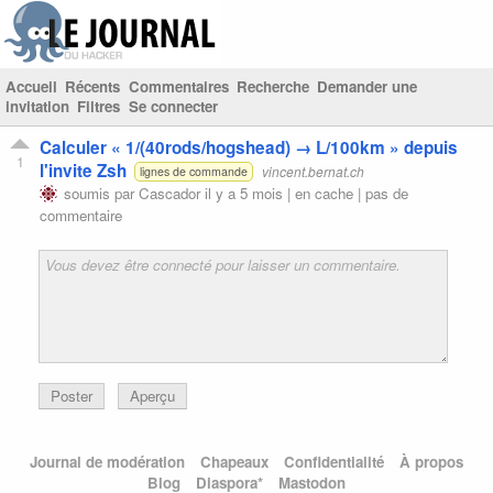
Accueil
Récents
Commentaires
Recherche
Demander une
invitation
Filtres
Se connecter
Calculer « 1/(40rods/​hogshead) → L/100km » depuis
1
l'invite Zsh
vincent.bernat.ch
lignes de commande
soumis par
Cascador
il y a 5 mois |
en cache
|
pas de
commentaire
Poster
Aperçu
Journal de modération
Chapeaux
Confidentialité
À propos
Blog
Diaspora*
Mastodon