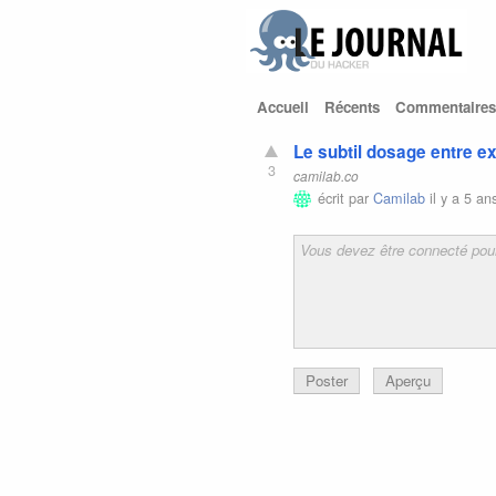
Accueil
Récents
Commentaires
Le subtil dosage entre e
3
camilab.co
écrit par
Camilab
il y a 5 an
Poster
Aperçu