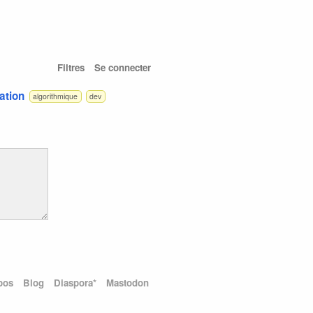
Filtres
Se connecter
ation
algorithmique
dev
pos
Blog
Diaspora*
Mastodon