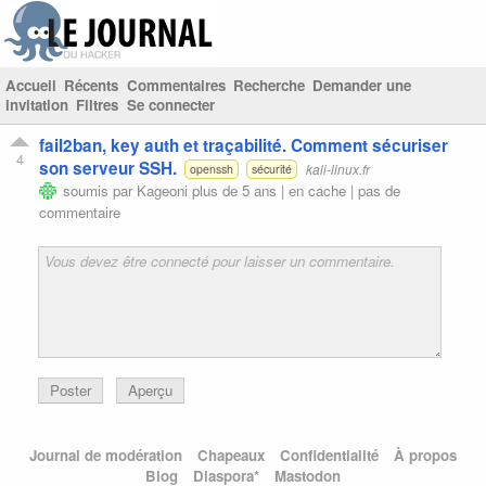
Accueil
Récents
Commentaires
Recherche
Demander une
invitation
Filtres
Se connecter
fail2ban, key auth et traçabilité. Comment sécuriser
4
son serveur SSH.
kali-linux.fr
openssh
sécurité
soumis par
Kageoni
plus de 5 ans |
en cache
|
pas de
commentaire
Poster
Aperçu
Journal de modération
Chapeaux
Confidentialité
À propos
Blog
Diaspora*
Mastodon