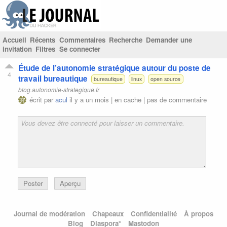
Accueil
Récents
Commentaires
Recherche
Demander une
invitation
Filtres
Se connecter
Étude de l’autonomie stratégique autour du poste de
4
travail bureautique
bureautique
linux
open source
blog.autonomie-strategique.fr
écrit par
acul
il y a un mois |
en cache
|
pas de commentaire
Poster
Aperçu
Journal de modération
Chapeaux
Confidentialité
À propos
Blog
Diaspora*
Mastodon