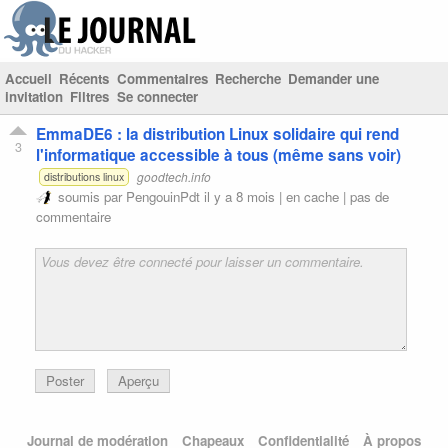
Accueil
Récents
Commentaires
Recherche
Demander une
invitation
Filtres
Se connecter
EmmaDE6 : la distribution Linux solidaire qui rend
3
l'informatique accessible à tous (même sans voir)
goodtech.info
distributions linux
soumis par
PengouinPdt
il y a 8 mois |
en cache
|
pas de
commentaire
Poster
Aperçu
Journal de modération
Chapeaux
Confidentialité
À propos