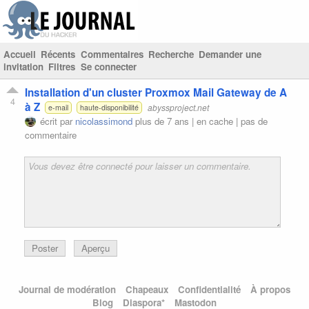
Accueil
Récents
Commentaires
Recherche
Demander une
invitation
Filtres
Se connecter
Installation d'un cluster Proxmox Mail Gateway de A
4
à Z
abyssproject.net
e-mail
haute-disponibilité
écrit par
nicolassimond
plus de 7 ans |
en cache
|
pas de
commentaire
Poster
Aperçu
Journal de modération
Chapeaux
Confidentialité
À propos
Blog
Diaspora*
Mastodon