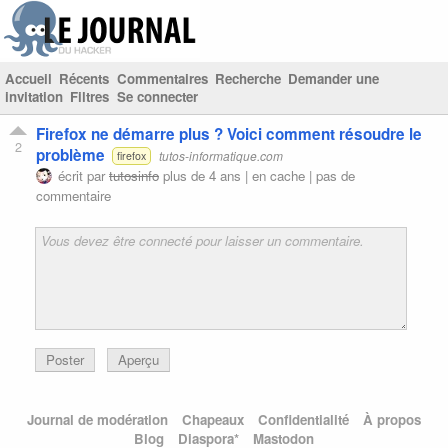
Accueil
Récents
Commentaires
Recherche
Demander une
invitation
Filtres
Se connecter
Firefox ne démarre plus ? Voici comment résoudre le
2
problème
tutos-informatique.com
firefox
écrit par
tutosinfo
plus de 4 ans |
en cache
|
pas de
commentaire
Poster
Aperçu
Journal de modération
Chapeaux
Confidentialité
À propos
Blog
Diaspora*
Mastodon