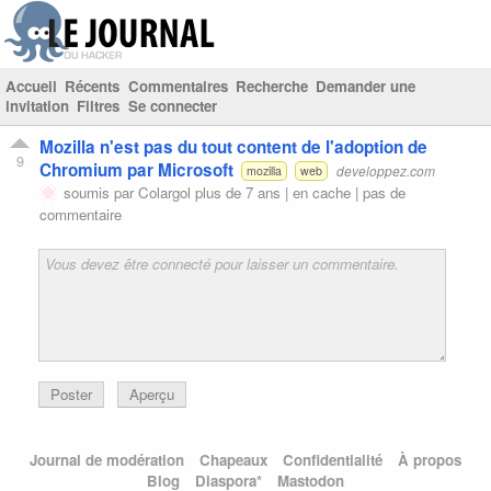
Accueil
Récents
Commentaires
Recherche
Demander une
invitation
Filtres
Se connecter
Mozilla n'est pas du tout content de l'adoption de
9
Chromium par Microsoft
developpez.com
mozilla
web
soumis par
Colargol
plus de 7 ans |
en cache
|
pas de
commentaire
Poster
Aperçu
Journal de modération
Chapeaux
Confidentialité
À propos
Blog
Diaspora*
Mastodon