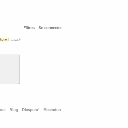
Filtres
Se connecter
tutox.fr
phone
pos
Blog
Diaspora*
Mastodon