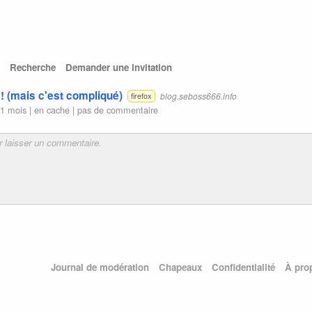
Recherche
Demander une invitation
s ! (mais c'est compliqué)
blog.seboss666.info
firefox
11 mois |
en cache
|
pas de commentaire
Journal de modération
Chapeaux
Confidentialité
À pro