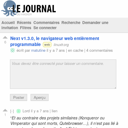
Accueil
Récents
Commentaires
Recherche
Demander une
invitation
Filtres
Se connecter
Next v1.3.0, le navigateur web entièrement
6
programmable
linuxfr.org
web
écrit par
matutine
il y a 7 ans |
en cache
|
4 commentaires
Poster
Aperçu
Lord
il y a 7 ans |
lien
1
“
Et au contraire des projets similaires (Konqueror ou
Vimperator qui sont morts, Qutebrowser…), il n’est pas lié à