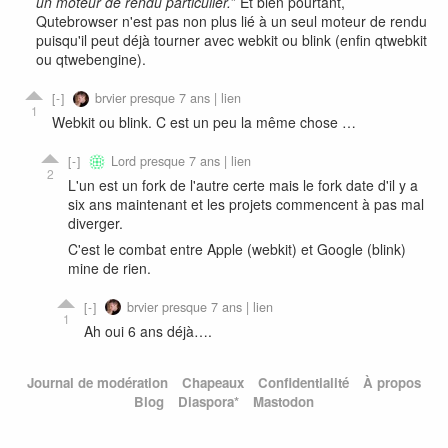
un moteur de rendu particulier.
” Et bien pourtant,
Qutebrowser n'est pas non plus lié à un seul moteur de rendu
puisqu'il peut déjà tourner avec webkit ou blink (enfin qtwebkit
ou qtwebengine).
brvier
presque 7 ans |
lien
1
Webkit ou blink. C est un peu la même chose …
Lord
presque 7 ans |
lien
2
L'un est un fork de l'autre certe mais le fork date d'il y a
six ans maintenant et les projets commencent à pas mal
diverger.
C'est le combat entre Apple (webkit) et Google (blink)
mine de rien.
brvier
presque 7 ans |
lien
1
Ah oui 6 ans déjà….
Journal de modération
Chapeaux
Confidentialité
À propos
Blog
Diaspora*
Mastodon