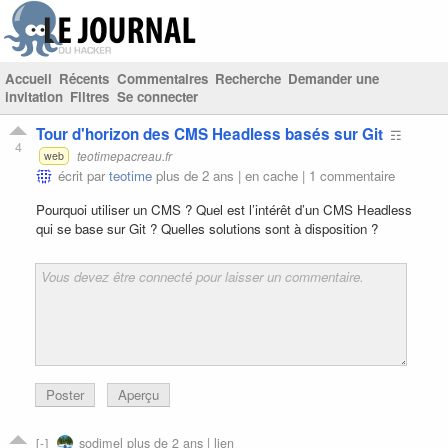
Accueil
Récents
Commentaires
Recherche
Demander une
invitation
Filtres
Se connecter
Tour d'horizon des CMS Headless basés sur Git
☶
4
teotimepacreau.fr
web
écrit par
teotime
plus de 2 ans |
en cache
|
1 commentaire
Pourquoi utiliser un CMS ? Quel est l’intérêt d’un CMS Headless
qui se base sur Git ? Quelles solutions sont à disposition ?
Poster
Aperçu
sodimel
plus de 2 ans |
lien