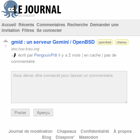
Accueil
Récents
Commentaires
Recherche
Demander une
invitation
Filtres
Se connecter
gmid : un serveur Gemini / OpenBSD
openbsd
réseau
1
doc.huc.fr.eu.org
écrit par
PengouinPdt
il y a 2 mois |
en cache
|
pas de
commentaire
Poster
Aperçu
Journal de modération
Chapeaux
Confidentialité
À propos
Blog
Diaspora*
Mastodon