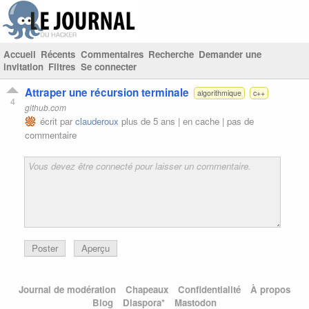
Accueil
Récents
Commentaires
Recherche
Demander une
invitation
Filtres
Se connecter
Attraper une récursion terminale
algorithmique
c++
4
github.com
écrit par
clauderoux
plus de 5 ans |
en cache
|
pas de
commentaire
Poster
Aperçu
Journal de modération
Chapeaux
Confidentialité
À propos
Blog
Diaspora*
Mastodon