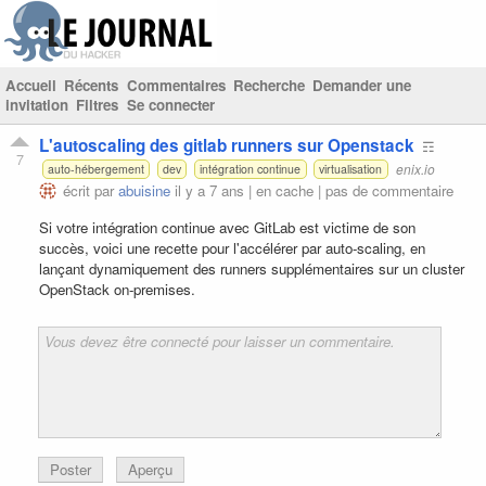
Accueil
Récents
Commentaires
Recherche
Demander une
invitation
Filtres
Se connecter
L'autoscaling des gitlab runners sur Openstack
☶
7
enix.io
auto-hébergement
dev
intégration continue
virtualisation
écrit par
abuisine
il y a 7 ans |
en cache
|
pas de commentaire
Si votre intégration continue avec GitLab est victime de son
succès, voici une recette pour l'accélérer par auto-scaling, en
lançant dynamiquement des runners supplémentaires sur un cluster
OpenStack on-premises.
Poster
Aperçu