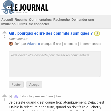
Accueil
Récents
Commentaires
Recherche
Demander une
invitation
Filtres
Se connecter
Git : pourquoi écrire des commits atomiques ?
git
2
codeheroes.fr
écrit par
Arkerone
presque 5 ans |
en cache
|
1 commentaire
Poster
Aperçu
Katyucha
presque 5 ans |
lien
1
Je déteste quand c’est coupé trop atomiquement. Déjà, c’est
illisible la relecture et ensuite, quand on doit faire du cherry