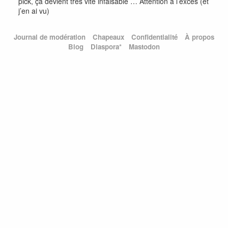
pick, ça devient très vite infaisable … Attention à l’excès (et
j’en ai vu)
Journal de modération
Chapeaux
Confidentialité
À propos
Blog
Diaspora*
Mastodon