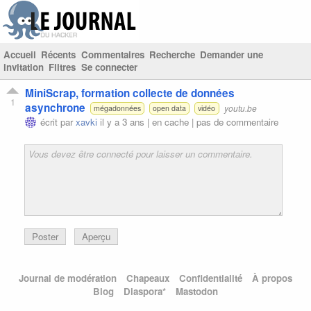
Accueil
Récents
Commentaires
Recherche
Demander une
invitation
Filtres
Se connecter
MiniScrap, formation collecte de données
1
asynchrone
youtu.be
mégadonnées
open data
vidéo
écrit par
xavki
il y a 3 ans |
en cache
|
pas de commentaire
Poster
Aperçu
Journal de modération
Chapeaux
Confidentialité
À propos
Blog
Diaspora*
Mastodon