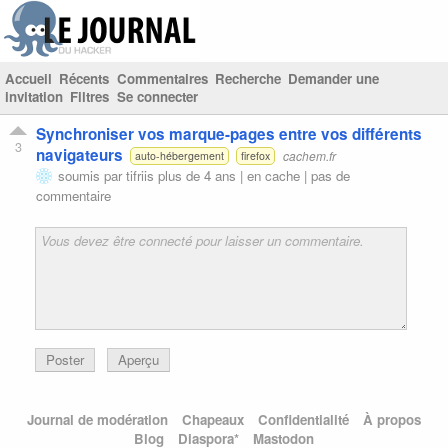
Accueil
Récents
Commentaires
Recherche
Demander une
invitation
Filtres
Se connecter
Synchroniser vos marque-pages entre vos différents
3
navigateurs
cachem.fr
auto-hébergement
firefox
soumis par
tifriis
plus de 4 ans |
en cache
|
pas de
commentaire
Poster
Aperçu
Journal de modération
Chapeaux
Confidentialité
À propos
Blog
Diaspora*
Mastodon