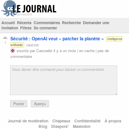
Accueil
Récents
Commentaires
Recherche
Demander une
invitation
Filtres
Se connecter
Sécurité : OpenAI veut « patcher la planète »
intelligence
1
next.ink
artificielle
soumis par
Cascador
il y a un mois |
en cache
|
pas de
commentaire
Poster
Aperçu
Journal de modération
Chapeaux
Confidentialité
À propos
Blog
Diaspora*
Mastodon