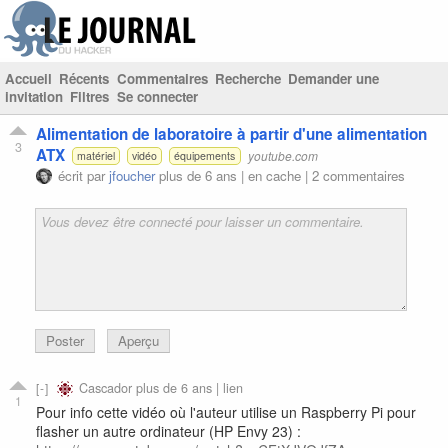
Accueil
Récents
Commentaires
Recherche
Demander une
invitation
Filtres
Se connecter
Alimentation de laboratoire à partir d'une alimentation
3
ATX
youtube.com
matériel
vidéo
équipements
écrit par
jfoucher
plus de 6 ans |
en cache
|
2 commentaires
Poster
Aperçu
Cascador
plus de 6 ans |
lien
1
Pour info cette vidéo où l'auteur utilise un Raspberry Pi pour
flasher un autre ordinateur (HP Envy 23) :