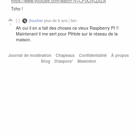
https://www.youtube.com/watch?v=CFtXJVQJfZA
Tcho !
jfoucher
plus de 6 ans |
lien
1
Ah oui il en a fait des choses ce vieux Raspberry PI !!
Maintenant il me sert pour PiHole sur le réseau de la
maison.
Journal de modération
Chapeaux
Confidentialité
À propos
Blog
Diaspora*
Mastodon