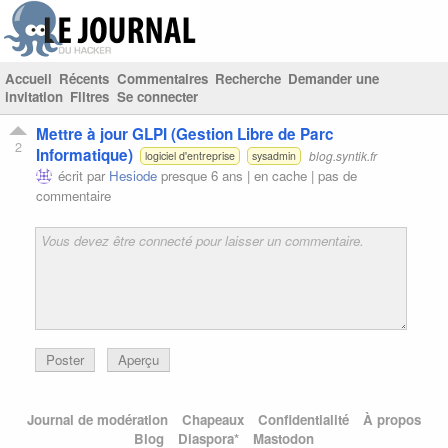
Accueil
Récents
Commentaires
Recherche
Demander une
invitation
Filtres
Se connecter
Mettre à jour GLPI (Gestion Libre de Parc
2
Informatique)
blog.syntik.fr
logiciel d'entreprise
sysadmin
écrit par
Hesiode
presque 6 ans |
en cache
|
pas de
commentaire
Poster
Aperçu
Journal de modération
Chapeaux
Confidentialité
À propos
Blog
Diaspora*
Mastodon