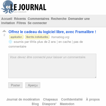
Accueil
Récents
Commentaires
Recherche
Demander une
invitation
Filtres
Se connecter
Offrez le cadeau du logiciel libre, avec Framalibre !
2
framablog.org
application
libertés individuelles
soumis par
tifriis
plus de 2 ans |
en cache
|
pas de
commentaire
Poster
Aperçu
Journal de modération
Chapeaux
Confidentialité
À propos
Blog
Diaspora*
Mastodon