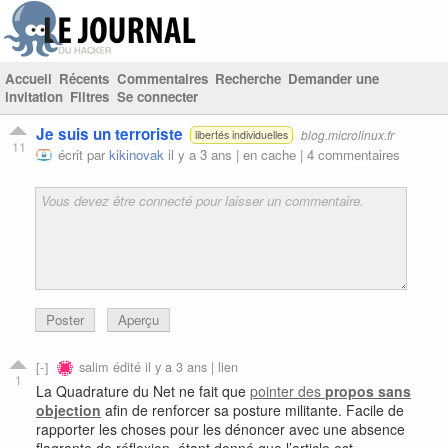
Accueil
Récents
Commentaires
Recherche
Demander une
invitation
Filtres
Se connecter
Je suis un terroriste
blog.microlinux.fr
libertés individuelles
11
écrit par
kikinovak
il y a 3 ans |
en cache
|
4 commentaires
Poster
Aperçu
salim
édité il y a 3 ans |
lien
1
La Quadrature du Net ne fait que
pointer des
propos sans
objection
afin de renforcer sa posture militante. Facile de
rapporter les choses pour les dénoncer avec une absence
flagrante de réflexion, étant donné que l’article est