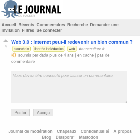
Accueil
Récents
Commentaires
Recherche
Demander une
invitation
Filtres
Se connecter
Web 3.0 : Internet peut-il redevenir un bien commun ?
4
franceculture.fr
blockchain
libertés individuelles
web
soumis par
dada
plus de 4 ans |
en cache
|
pas de
commentaire
Poster
Aperçu
Journal de modération
Chapeaux
Confidentialité
À propos
Blog
Diaspora*
Mastodon