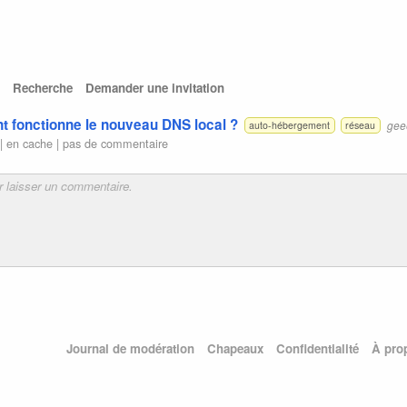
Recherche
Demander une invitation
t fonctionne le nouveau DNS local ?
gee
auto-hébergement
réseau
 |
en cache
|
pas de commentaire
Journal de modération
Chapeaux
Confidentialité
À pro