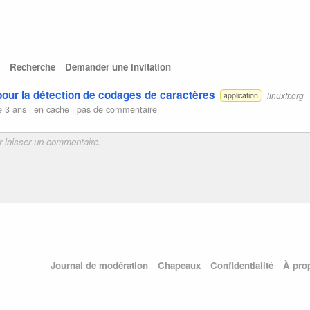
Recherche
Demander une invitation
 pour la détection de codages de caractères
linuxfr.org
application
e 3 ans |
en cache
|
pas de commentaire
Journal de modération
Chapeaux
Confidentialité
À pro