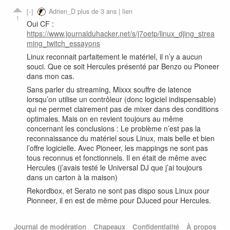
Adrien_D
plus de 3 ans |
lien
1
Oui CF :
https://www.journalduhacker.net/s/j7oetp/linux_djing_strea
ming_twitch_essayons
Linux reconnait parfaitement le matériel, il n’y a aucun
souci. Que ce soit Hercules présenté par Benzo ou Pioneer
dans mon cas.
Sans parler du streaming, Mixxx souffre de latence
lorsqu’on utilise un contrôleur (donc logiciel indispensable)
qui ne permet clairement pas de mixer dans des conditions
optimales. Mais on en revient toujours au même
concernant les conclusions : Le problème n’est pas la
reconnaissance du matériel sous Linux, mais belle et bien
l’offre logicielle. Avec Pioneer, les mappings ne sont pas
tous reconnus et fonctionnels. Il en était de même avec
Hercules (j’avais testé le Universal DJ que j’ai toujours
dans un carton à la maison)
Rekordbox, et Serato ne sont pas dispo sous Linux pour
Pionneer, il en est de même pour DJuced pour Hercules.
Journal de modération
Chapeaux
Confidentialité
À propos