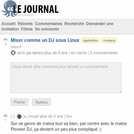
Accueil
Récents
Commentaires
Recherche
Demander une
invitation
Filtres
Se connecter
Mixer comme un DJ sous Linux
application
musique
4
tutox.fr
écrit par
benzo
plus de 3 ans |
en cache
|
2 commentaires
Poster
Aperçu
ju_hnny5
plus de 3 ans |
lien
1
Sur ce genre de matos tout va bien, par contre avec le matos
Pioneer DJ, ça devient un peu plus compliqué :)