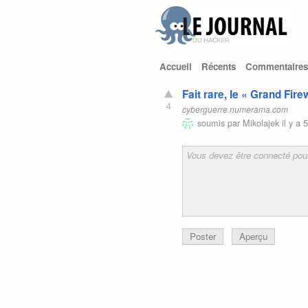
Accueil
Récents
Commentaires
Fait rare, le « Grand Fir
4
cyberguerre.numerama.com
soumis par
Mikolajek
il y a 
Poster
Aperçu