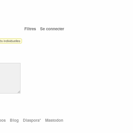
Filtres
Se connecter
tés individuelles
pos
Blog
Diaspora*
Mastodon