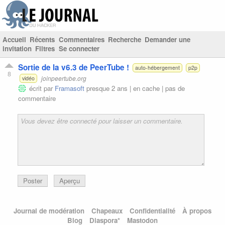
Accueil
Récents
Commentaires
Recherche
Demander une
invitation
Filtres
Se connecter
Sortie de la v6.3 de PeerTube !
auto-hébergement
p2p
8
joinpeertube.org
vidéo
écrit par
Framasoft
presque 2 ans |
en cache
|
pas de
commentaire
Poster
Aperçu
Journal de modération
Chapeaux
Confidentialité
À propos
Blog
Diaspora*
Mastodon