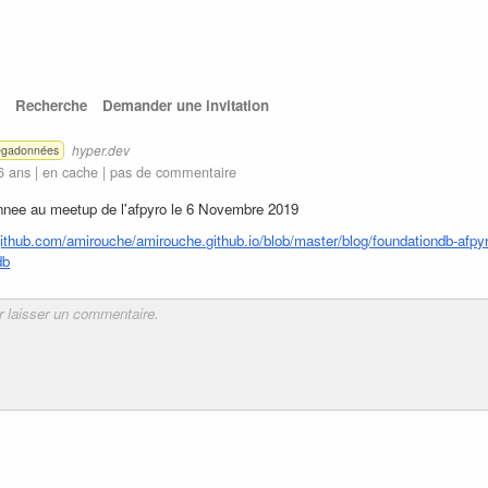
Recherche
Demander une invitation
hyper.dev
gadonnées
6 ans |
en cache
|
pas de commentaire
donnee au meetup de l'afpyro le 6 Novembre 2019
github.com/amirouche/amirouche.github.io/blob/master/blog/foundationdb-afpy
db