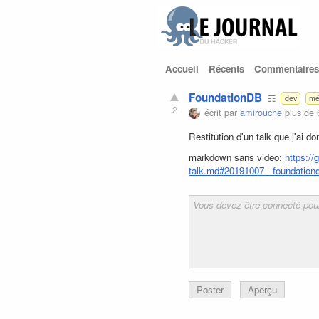
Accueil
Récents
Commentaires
FoundationDB
☶
dev
mé
2
écrit par
amirouche
plus de 
Restitution d'un talk que j'ai 
markdown sans video:
https://
talk.md#20191007---foundation
Poster
Aperçu