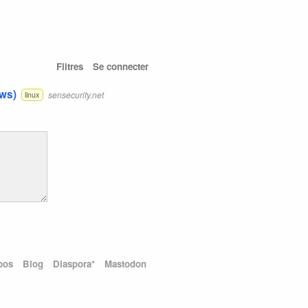
Filtres
Se connecter
ows)
sensecurity.net
linux
pos
Blog
Diaspora*
Mastodon