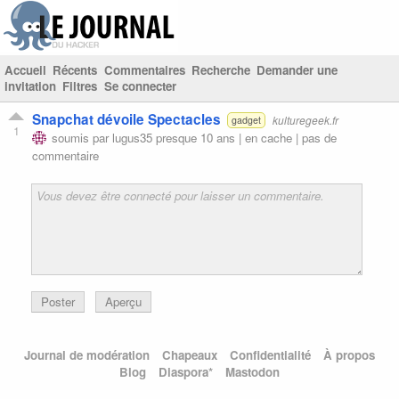
Accueil
Récents
Commentaires
Recherche
Demander une
invitation
Filtres
Se connecter
Snapchat dévoile Spectacles
kulturegeek.fr
gadget
1
soumis par
lugus35
presque 10 ans |
en cache
|
pas de
commentaire
Poster
Aperçu
Journal de modération
Chapeaux
Confidentialité
À propos
Blog
Diaspora*
Mastodon