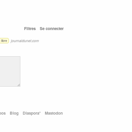
Filtres
Se connecter
journaldunet.com
 libre
pos
Blog
Diaspora*
Mastodon