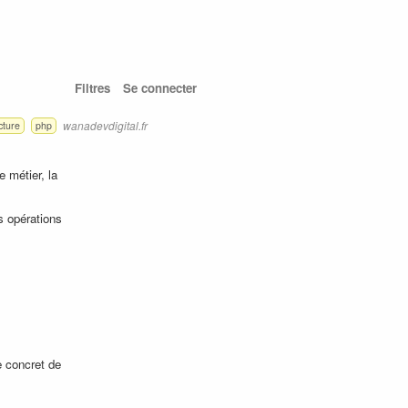
Filtres
Se connecter
wanadevdigital.fr
cture
php
e métier, la
s opérations
e concret de