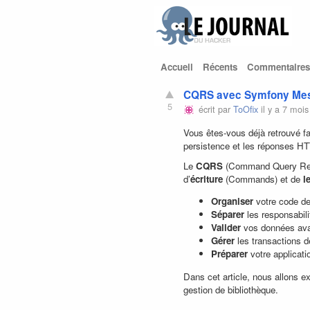
Accueil
Récents
Commentaires
CQRS avec Symfony Mess
5
écrit par
ToOfix
il y a 7 mois
Vous êtes-vous déjà retrouvé fac
persistence et les réponses HT
Le
CQRS
(Command Query Respon
d’
écriture
(Commands) et de
l
Organiser
votre code de
Séparer
les responsabil
Valider
vos données avan
Gérer
les transactions 
Préparer
votre applicati
Dans cet article, nous allons e
gestion de bibliothèque.