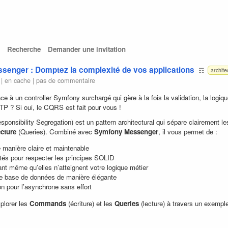
Recherche
Demander une invitation
enger : Domptez la complexité de vos applications
☶
archite
 |
en cache
|
pas de commentaire
e à un controller Symfony surchargé qui gère à la fois la validation, la logiqu
TP ? Si oui, le CQRS est fait pour vous !
sibility Segregation) est un pattern architectural qui sépare clairement le
ecture
(Queries). Combiné avec
Symfony Messenger
, il vous permet de :
 manière claire et maintenable
ités pour respecter les principes SOLID
t même qu’elles n’atteignent votre logique métier
de base de données de manière élégante
on pour l’asynchrone sans effort
xplorer les
Commands
(écriture) et les
Queries
(lecture) à travers un exempl