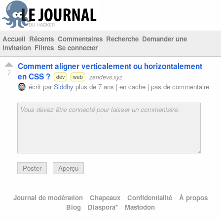
Accueil
Récents
Commentaires
Recherche
Demander une
invitation
Filtres
Se connecter
Comment aligner verticalement ou horizontalement
7
en CSS ?
zendevs.xyz
dev
web
écrit par
Siddhy
plus de 7 ans |
en cache
|
pas de commentaire
Poster
Aperçu
Journal de modération
Chapeaux
Confidentialité
À propos
Blog
Diaspora*
Mastodon