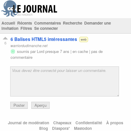
Accueil
Récents
Commentaires
Recherche
Demander une
invitation
Filtres
Se connecter
6 Balises HTML5 intéressantes
web
6
warriordudimanche.net
soumis par
Lord
presque 7 ans |
en cache
|
pas de
commentaire
Poster
Aperçu
Journal de modération
Chapeaux
Confidentialité
À propos
Blog
Diaspora*
Mastodon