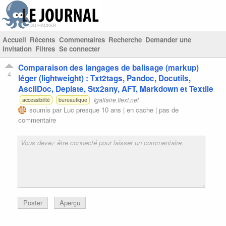
Accueil
Récents
Commentaires
Recherche
Demander une
invitation
Filtres
Se connecter
Comparaison des langages de balisage (markup)
4
léger (lightweight) : Txt2tags, Pandoc, Docutils,
AsciiDoc, Deplate, Stx2any, AFT, Markdown et Textile
fgallaire.flext.net
accessibilité
bureautique
soumis par
Luc
presque 10 ans |
en cache
|
pas de
commentaire
Poster
Aperçu