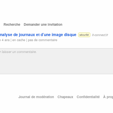
Recherche
Demander une invitation
analyse de journaux et d’une image disque
it-connect.fr
sécurité
e 4 ans |
en cache
|
pas de commentaire
Journal de modération
Chapeaux
Confidentialité
À pro