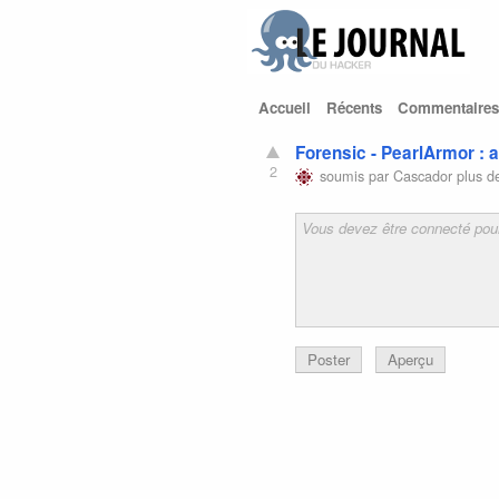
Accueil
Récents
Commentaires
Forensic - PearlArmor : 
2
soumis par
Cascador
plus d
Poster
Aperçu