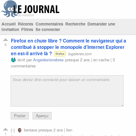
Accueil
Récents
Commentaires
Recherche
Demander une
invitation
Filtres
Se connecter
Firefox en chute libre ? Comment le navigateur qui a
6
contribué à stopper le monopole d’Internet Explorer
en est-il arrivé là ?
tugaleres.com
firefox
écrit par
Angedestenebres
presque 2 ans |
en cache
|
3
commentaires
Poster
Aperçu
bersace
presque 2 ans |
lien
1