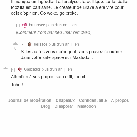
Il manque un ingrédient à l’analyse : la politique. La fondation
Mozilla est partisane. Le créateur de Brave a été viré pour
délit d’opinion. Go woke, go broke.
bruno666
plus d'un an |
lien
[Comment from banned user removed]
bersace
plus d'un an |
lien
0
Si les autres vous dérangent, vous pouvez retourner
dans votre safe-space sur Mastodon.
Cascador
plus d'un an |
lien
1
Attention à vos propos sur ce fil, merci.
Tcho !
Journal de modération
Chapeaux
Confidentialité
À propos
Blog
Diaspora*
Mastodon