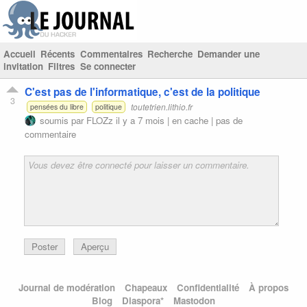
Accueil
Récents
Commentaires
Recherche
Demander une
invitation
Filtres
Se connecter
C'est pas de l'informatique, c'est de la politique
3
toutetrien.lithio.fr
pensées du libre
politique
soumis par
FLOZz
il y a 7 mois |
en cache
|
pas de
commentaire
Poster
Aperçu
Journal de modération
Chapeaux
Confidentialité
À propos
Blog
Diaspora*
Mastodon