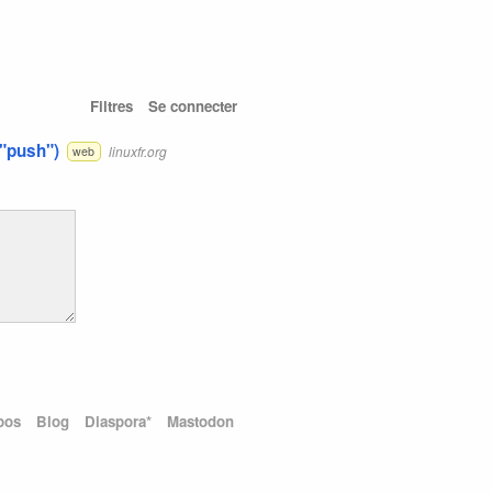
Filtres
Se connecter
("push")
linuxfr.org
web
pos
Blog
Diaspora*
Mastodon