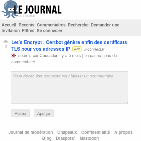
Accueil
Récents
Commentaires
Recherche
Demander une
invitation
Filtres
Se connecter
Let's Encrypt : Certbot génère enfin des certificats
2
TLS pour vos adresses IP
it-connect.fr
web
soumis par
Cascador
il y a 5 mois |
en cache
|
pas de
commentaire
Poster
Aperçu
Journal de modération
Chapeaux
Confidentialité
À propos
Blog
Diaspora*
Mastodon