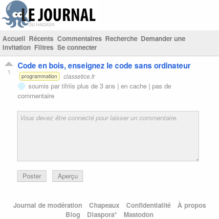
Accueil
Récents
Commentaires
Recherche
Demander une
invitation
Filtres
Se connecter
Code en bois, enseignez le code sans ordinateur
1
classetice.fr
programmation
soumis par
tifriis
plus de 3 ans |
en cache
|
pas de
commentaire
Poster
Aperçu
Journal de modération
Chapeaux
Confidentialité
À propos
Blog
Diaspora*
Mastodon