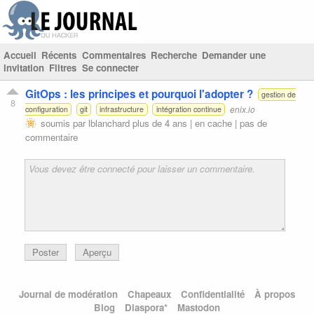
Accueil
Récents
Commentaires
Recherche
Demander une
invitation
Filtres
Se connecter
GitOps : les principes et pourquoi l'adopter ?
gestion de
8
enix.io
configuration
git
infrastructure
intégration continue
soumis par
lblanchard
plus de 4 ans |
en cache
|
pas de
commentaire
Poster
Aperçu
Journal de modération
Chapeaux
Confidentialité
À propos
Blog
Diaspora*
Mastodon