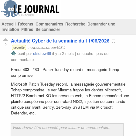
Accueil
Récents
Commentaires
Recherche
Demander une
invitation
Filtres
Se connecter
Actualité Cyber de la semaine du 11/06/2026
☶
2
newsletter.erreur403.fr
sécurité
écrit par
skidrow88
il y a 2 mois |
en cache
|
pas de
commentaire
Erreur 403 | #80 - Patch Tuesday record et messagerie Tchap
compromise
Microsoft Patch Tuesday record, la messagerie gouvernementale
Tchap compromise, le ver Miasma frappe les dépôts Microsoft,
HTTP/2 Bomb met KO les serveurs web, la France menacée d’une
plainte européenne pour son retard NIS2, injection de commande
critique sur Ivanti Sentry, zero-day SYSTEM via Microsoft
Defender, etc.