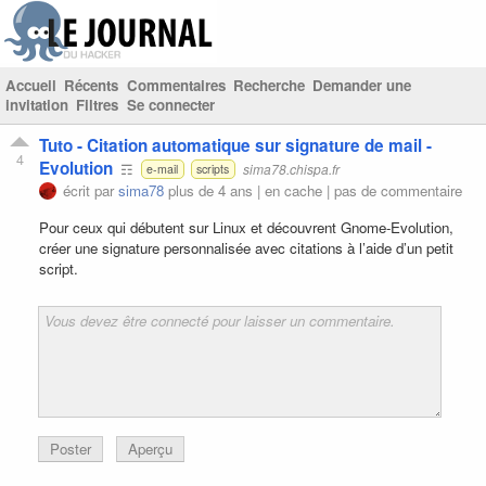
Accueil
Récents
Commentaires
Recherche
Demander une
invitation
Filtres
Se connecter
Tuto - Citation automatique sur signature de mail -
4
Evolution
☶
sima78.chispa.fr
e-mail
scripts
écrit par
sima78
plus de 4 ans |
en cache
|
pas de commentaire
Pour ceux qui débutent sur Linux et découvrent Gnome-Evolution,
créer une signature personnalisée avec citations à l’aide d’un petit
script.
Poster
Aperçu