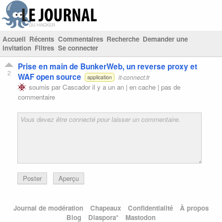
Accueil
Récents
Commentaires
Recherche
Demander une
invitation
Filtres
Se connecter
Prise en main de BunkerWeb, un reverse proxy et
2
WAF open source
it-connect.fr
application
soumis par
Cascador
il y a un an |
en cache
|
pas de
commentaire
Poster
Aperçu
Journal de modération
Chapeaux
Confidentialité
À propos
Blog
Diaspora*
Mastodon