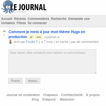
Accueil
Récents
Commentaires
Recherche
Demander une
invitation
Filtres
Se connecter
Comment je mets à jour mon thème Hugo en
2
production
cryptolab.re
git
web
écrit par
Foudre
il y a 7 mois |
en cache
|
pas de commentaire
Poster
Aperçu
Journal de modération
Chapeaux
Confidentialité
À propos
Blog
Diaspora*
Mastodon