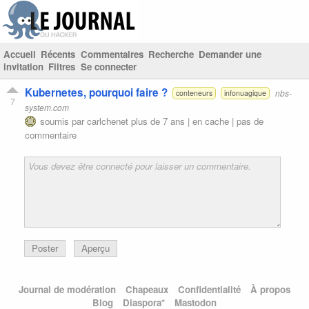
Accueil
Récents
Commentaires
Recherche
Demander une
invitation
Filtres
Se connecter
Kubernetes, pourquoi faire ?
nbs-
conteneurs
infonuagique
7
system.com
soumis par
carlchenet
plus de 7 ans |
en cache
|
pas de
commentaire
Poster
Aperçu
Journal de modération
Chapeaux
Confidentialité
À propos
Blog
Diaspora*
Mastodon